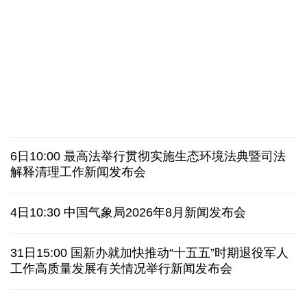
北京：非京籍家庭购房社保个税缴纳年限下调为一年
近346亿元 广东电网交出上半年投资建设亮眼答卷
最高法举行贯彻实施生态环境法典暨司法解释清理工
31省份上半年外贸成绩单出炉 见证产业提质跃迁
作新闻发布会
乌克兰石油公司设施遭遇大规模袭击
6日10:00 最高法举行贯彻实施生态环境法典暨司法
俄黑客称获取北约直接参与袭击俄领土的书面证据
解释清理工作新闻发布会
美国上诉法院维持对白宫宴会厅改造项目的暂停令
4日10:30 中国气象局2026年8月新闻发布会
西班牙要求意大利取消针对性旅客边检
意:不会撤销
31日15:00 国新办就加快推动“十五五”时期退役军人
工作高质量发展有关情况举行新闻发布会
韩国极端高温持续首尔气温8年来首次突破40摄氏度