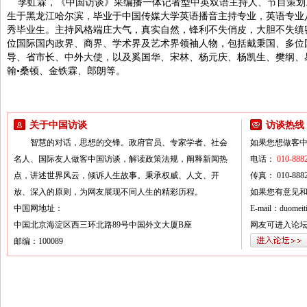
李虹霖，《中国访谈》采编播一体记者型中英双语主持人、节目策划。于
生于黑龙江哈尔滨，毕业于中国传媒大学英语播音主持专业，英语专业
秀毕业生。主持风格端庄大气，真实自然，锋利不失俏皮，大胆不失缜
位国际国内政界、商界、学术界及艺术界领袖人物，包括戴秉国、多位
导、省市长、中外大使，以及奚国华、宋林、杨元庆、杨凯生、樊纲、
翰•桑顿、金铁霖、郎朗等。
关于中国访谈
访谈热线
智慧的对话，思想的交锋。政府官员、专家学者、社会
如果您想做客
名人、国际友人做客中国访谈，解读政策法规，阐释新闻热
电话：
010-888
点，讲述世界风云，倾诉人生故事。秉承权威、人文、开
传真： 010-8882
放、深入的原则，为网友展现不同人生的精彩历程。
如果您有意见
中国网地址：
E-mail：duomeiti
中国北京海淀区西三环北路89号中国外文大厦B座
网友可进入论
邮编：100089