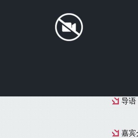
导语
嘉宾