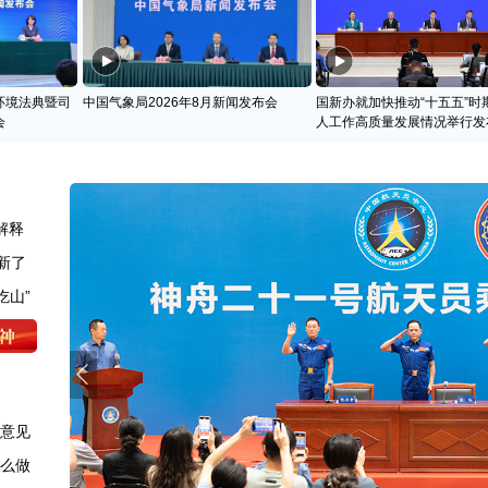
环境法典暨司
中国气象局2026年8月新闻发布会
国新办就加快推动“十五五”时
会
人工作高质量发展情况举行发
解释
新了
吃山”
求意见
怎么做