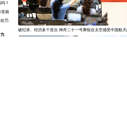
温吗？
除党籍
被处罚
破纪录、经历多个首次 神舟二十一号乘组在太空感受中国航天
潜力
创新高
0%
.23%
回应
黄河壶口瀑布金瀑奔涌
中国3分钟
|
在雄安，看见
登记
生活更美好”
行细节
发生争执
报活动
休假”
中国名医
|
北京中医医院佟庆:有一
中国访谈
|
“十五五”时期