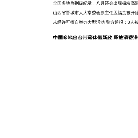
全国多地热到破纪录，八月还会出现极端高
山西省晋城市人大常委会原主任孟福贵被开
未经许可擅自举办大型活动 警方通报：3人
中国多地出台带薪休假新政 释放消费
入境游火热 前7月北京离境退税各项数据均
我国自阿根廷进口的牛肉已达到规定数量的5
上半年我国黄金消费量511.412吨，同比增长1
AI客服承诺不实、人工客服接入困难 中消协
数据有了“身份证” 我国正稳步推进数据产权
协议接近达成 伊朗披露海峡新航道通
白宫否认特朗普与赫格塞思因弹药库存短缺
美媒称美国增派人手 在古巴加大力度开展情
巴西降级与阿根廷关系 阿称驻巴大使将“回国