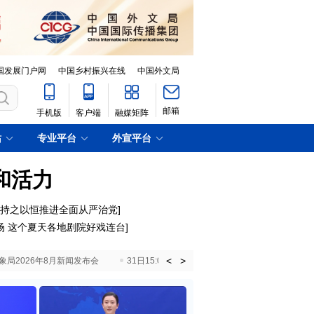
国发展门户网
中国乡村振兴在线
中国外文局
邮箱
手机版
客户端
融媒矩阵
站
专业平台
外宣平台
和活力
｜持之以恒推进全面从严治党
]
场 这个夏天各地剧院好戏连台
]
<
>
国气象局2026年8月新闻发布会
31日15:00 国新办就加快推动“十五五”时期退