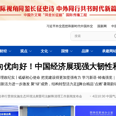
习近平外交思想和新时代中国外交
国新网
中
财经
观点
文化
国情
品牌
承建网
向优向好！中国经济展现强大韧性
理政纪实丨砥砺初心使命 把党建设得更加坚强有力
学习新语·铸魂强党
创新活力进一步激发
聚“绿”成势，结构转型活力足
][
舞台精品“点燃”暑期剧
 最高法举行贯彻实施生态环境法典暨司法解释清理工作新闻发布会
4日10:30 中