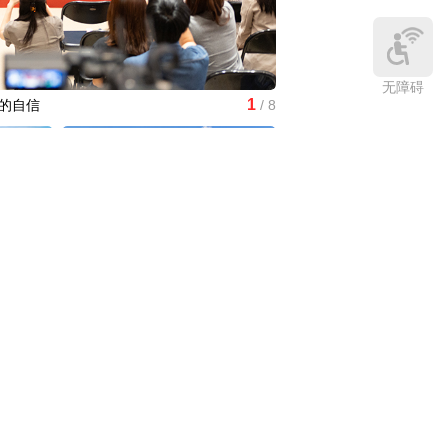
无障碍
1
的自信
/
8
大科学装置强流重离子加速
“城市让
微视频丨奋进开新局 实干挑大梁
应对气候
中国3分钟
|
85年后，我们为何仍