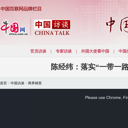
陈经纬：落实“一带一
首页
>
中国访谈
>
商界精英
This
is
a
Please use Chrome, Fire
modal
window.