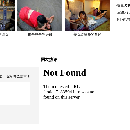
网友热评
知
版权与免责声明