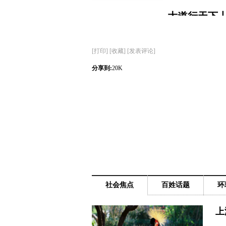
[
打印
]
[收藏]
[发表评论]
分享到:
20K