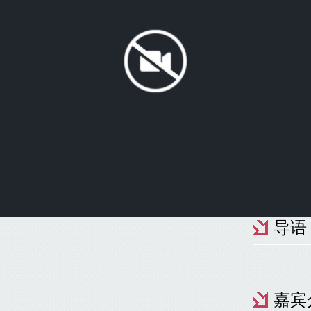
导语
嘉宾