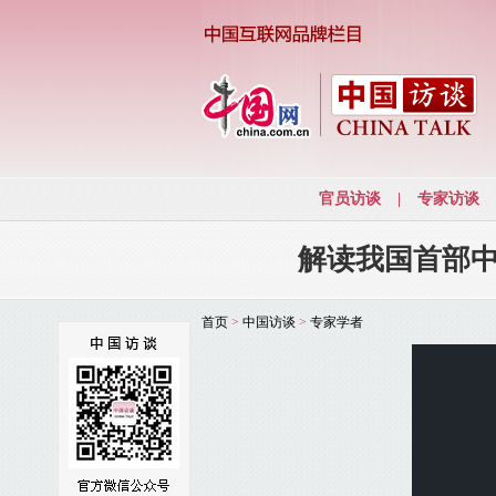
解读我国首部
首页
>
中国访谈
>
专家学者
This
is
a
modal
window.