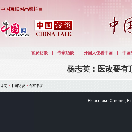
杨志英：医改要有
首页
>
中国访谈
>
专家学者
This
is
a
Please use Chrome, Fire
modal
window.