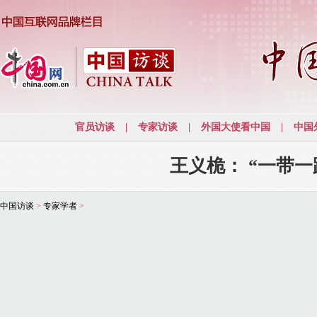
王义桅： “一带
中国访谈
>
专家学者
>