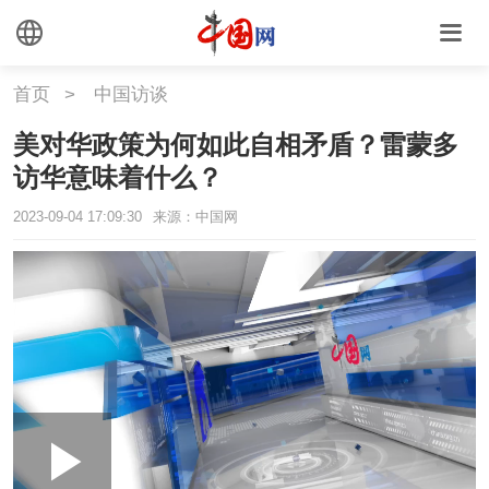
首页
>
中国访谈
美对华政策为何如此自相矛盾？雷蒙多
访华意味着什么？
2023-09-04 17:09:30
来源：中国网
Loaded
:
Play
0:00
/
--:--
Play
Picture-
Mute
Fullscr