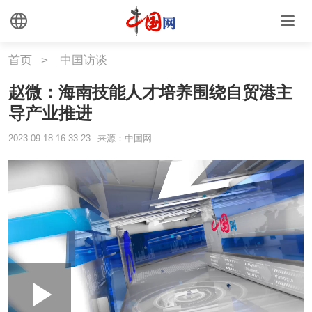
首页
>
中国访谈
赵微：海南技能人才培养围绕自贸港主
导产业推进
2023-09-18 16:33:23
来源：中国网
Loaded
:
Play
0:00
/
--:--
Play
Picture-
Mute
Fullscr