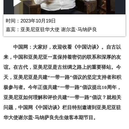
Loaded
:
Play
0:00
/
--:--
Play
Picture-
Mute
Fullscr
in-
Picture
0.00%
Video
时间：2023年10月19日
嘉宾：亚美尼亚驻华大使 谢尔盖·马纳萨良
中国网：大家好，欢迎收看《中国访谈》。自古以
来，中国和亚美尼亚一直保持着密切的联系和深厚的友
谊。在古代，亚美尼亚是古丝绸之路上的重要驿站。今
天，亚美尼亚是共建“一带一路”倡议的坚定支持者和积
极参与者。今年正值共建“一带一路”倡议提出10周年，
亚美尼亚如何理解和评价共建“一带一路”倡议？就相关
问题，中国网《中国访谈》栏目特别邀请到亚美尼亚驻
华大使谢尔盖·马纳萨良先生做客本期节目。