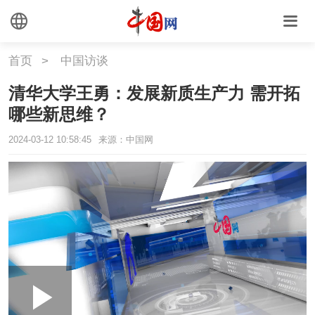
首页
>
中国访谈
清华大学王勇：发展新质生产力 需开拓
哪些新思维？
2024-03-12 10:58:45
来源：中国网
Loaded
:
Play
0:00
/
--:--
Play
Picture-
Mute
Fullscr