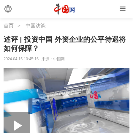
首页
>
中国访谈
述评 | 投资中国 外资企业的公平待遇将
如何保障？
2024-04-15 10:45:16
来源：中国网
Loaded
:
Play
0:00
/
--:--
Play
Picture-
Mute
Fullscr