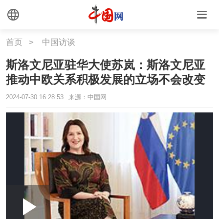
首页
>
中国访谈
斯洛文尼亚驻华大使苏岚：斯洛文尼亚
推动中欧关系积极发展的立场不会改变
2024-07-30 16:28:53
来源：中国网
Loaded
:
Play
0:00
/
--:--
Play
Picture-
Mute
Fullscr