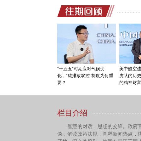
中国网：我们知道，在
府和企业对此有哪些反应？
石永红：
这个是欧委会去
发布了反补贴调查的报告。
会，当面也指出了它在报告
对于这个报告，我们企
（相关规则）。这对企业裁
较大的负面影响。
中国网：欧盟内部其实
反补贴（调查）？
石永红：
欧委会报告公
个调查没有约束力，只是表明
是支持这个程序措施的，还有