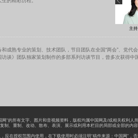
的，但是这些国家特别是像意大利、西班牙，它们是强烈地希望
的企业已经在合资，在当地已经开始签署了这个投资的协议。但
加税，结果有可能造成中国企业不敢或者是对于在当地的投资风
是将失去这个投资。为什么这么说呢？因为去年新设立的《外国
资和参与公共的招标的这些项目中它认为存在补贴的调查。
调查是两个领域，反补贴调查主要侧重于贸易领域，这个方面的
的规则。但欧盟《外国补贴条例》侧重的领域是在公共采购领域
。所以，这个补贴完全是根据它自己的需要制订的，这个补贴条
并没有遵守多边规则。
TO补贴相关的对比，是大大地超过了这种补贴的概念，所以它叫
且调查的程序方面，现在也不透明，非常随意，包括它对我们企