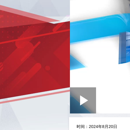
Loaded
:
Play
0:00
/
--:--
Play
0.31%
Video
时间：2024年8月20日