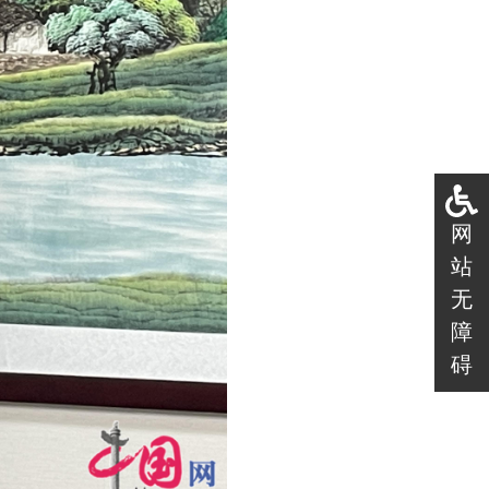
网
站
无
障
碍