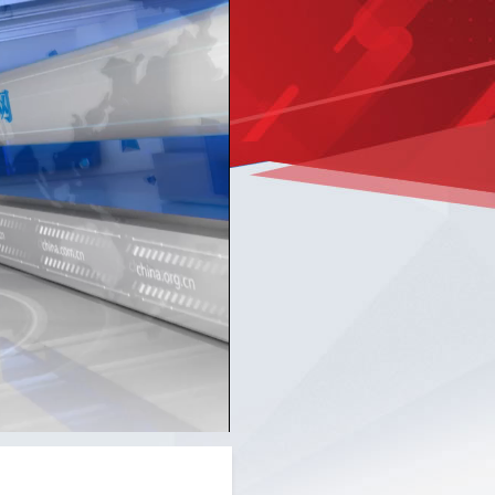
Picture-
Mute
Fullscreen
in-
Picture