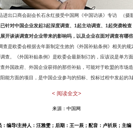
品进出口商会副会长石永红接受中国网《中国访谈》专访 （摄
已针对中国企业发起3起深度调查、1起主动调查、1起突袭检查
以展开谈谈调查对企业带来的影响吗，以及企业在面对调查有哪
调查是欧委会根据去年新制定生效的《外国补贴条例》相关的规
的调查。《外国补贴条例》是欧委会最新制订的，应该说是单方
查外国政府、外国企业获得的那些补贴，可能对于欧盟的市场造
阳能方面的项目，是中国企业参与的招标、投标过程中发起的3
—初步调查和深度调查。它在初步调查阶段认定中国参与投标的
< 阅读全文>
企业填答。然后在这基础上又发起了深度调查，对企业进行了全
来源：中国网
个3年内，在所有的成员企业包括所有的项目方面获得的，所谓
广泛，时间原因非常紧张，所以企业根据实际情况就决定不参与
员：编导/主持人：汪雅雯；后期：王一辰；配音：卢祈辰；主编
结束了调查，所以中国企业就被迫退出这3个投标项目，最后没