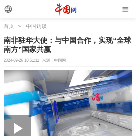
首页
>
中国访谈
南非驻华大使：与中国合作，实现“全球
南方”国家共赢
2024-09-26 10:51:11
来源：中国网
Loaded
:
Play
0:00
/
--:--
Play
Picture-
Mute
Fullscr