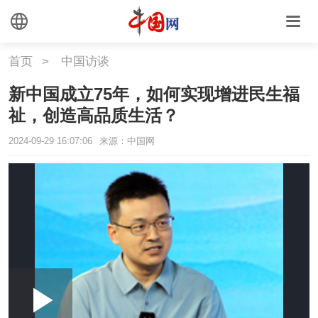
首页
>
中国访谈
新中国成立75年，如何实现增进民生福
祉，创造高品质生活？
2024-09-29 16:07:06
来源：中国网
Loaded
:
Play
0:00
/
--:--
Play
Picture-
Mute
Fullscr