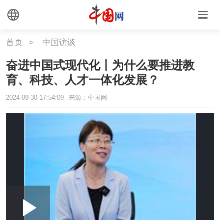
首页
>
中国访谈
奋进中国式现代化丨为什么要推进教
育、科技、人才一体化发展？
2024-09-30 17:54:09
来源：中国网
Loaded
:
Play
0:00
/
--:--
Play
Picture-
Mute
Fullscr