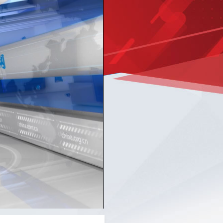
Picture-
Mute
Fullscreen
in-
Picture