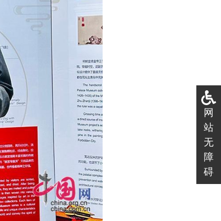
网
站
无
障
碍