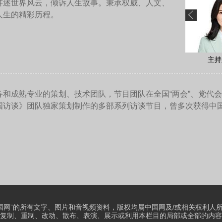
以上目标的地方，人们可以来故宫来散步，感受大自然，降低碳
宫有着非常重要的联系。
织还会评选世界文化与自然双重遗产。黄山就是一个很好的例子
世界遗产地的生物多样性？如何确保我们的子孙后代同样能欣赏
鸟栖息地也是世界自然遗产的一个绝佳范例，那里有着众多候鸟
的重要场所。
，地理位置优越，因此，它的作用也非常重要，它不仅可以将可
其他世界遗产树立了榜样，让它们了解如何践行回收再利用的原
。
负责的方式对待旅游，不应该随意丢弃垃圾，不应该浪费水资源
。这一切都是美好的愿景，共同创造美好、更加可持续的未来是