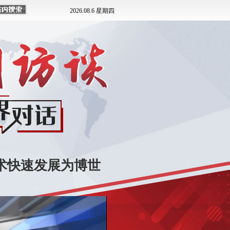
术快速发展为博世