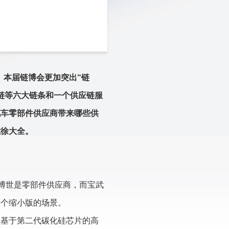
。本届链博会更加突出“链
链等六大链条和一个供应链服
汽车零部件供应商带来哪些供
裁徐大全。
，博世是零部件供应商，而宝武
一个缩小版的场景。
及基于第二代碳化硅芯片的高