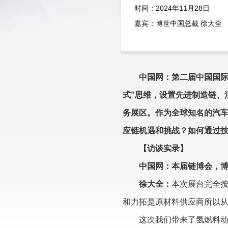
时间：2024年11月28日
嘉宾：
博世中国总裁 徐大全
中国网：第二届中国国际
式”思维，设置先进制造链、
务展区。作为全球知名的汽
应链机遇和挑战？如何通过
【访谈实录】
中国网：本届链博会，
徐大全：
本次展台完全按
和力拓是原材料供应商所以
这次我们带来了氢燃料