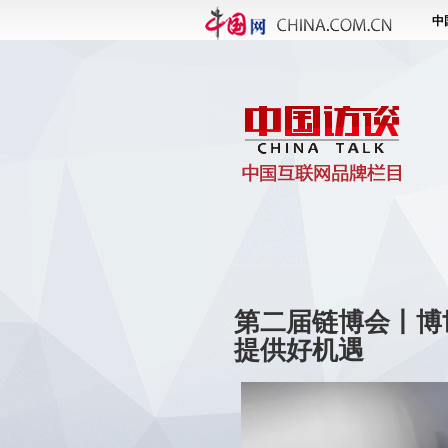
第二届链博会丨博
提供好机遇