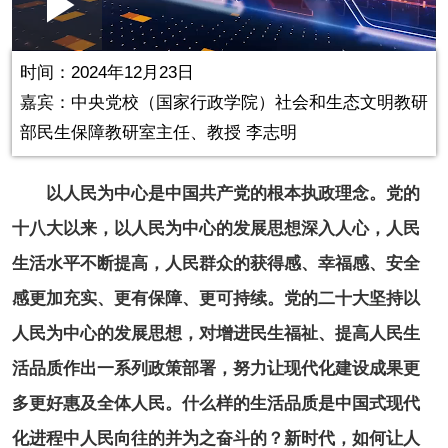
Loaded
:
Play
0:00
/
--:--
Play
Picture-
Mute
Fullscr
in-
Picture
0.13%
Video
时间：2024年12月23日
嘉宾：
中央党校（国家行政学院）社会和生态文明教研
部民生保障教研室主任、教授 李志明
以人民为中心是中国共产党的根本执政理念。党的
十八大以来，以人民为中心的发展思想深入人心，人民
生活水平不断提高，人民群众的获得感、幸福感、安全
感更加充实、更有保障、更可持续。党的二十大坚持以
人民为中心的发展思想，对增进民生福祉、提高人民生
活品质作出一系列政策部署，努力让现代化建设成果更
多更好惠及全体人民。什么样的生活品质是中国式现代
化进程中人民向往的并为之奋斗的？新时代，如何让人