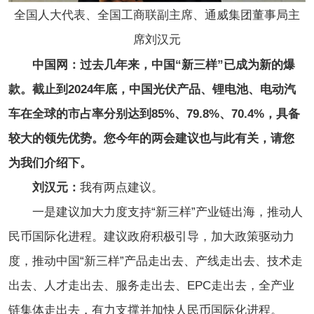
全国人大代表、全国工商联副主席、通威集团董事局主
席刘汉元
中国网：过去几年来，中国“新三样”已成为新的爆
款。截止到2024年底，中国光伏产品、锂电池、电动汽
车在全球的市占率分别达到85%、79.8%、70.4%，具备
较大的领先优势。您今年的两会建议也与此有关，请您
为我们介绍下。
刘汉元：
我有两点建议。
一是建议加大力度支持“新三样”产业链出海，推动人
民币国际化进程。建议政府积极引导，加大政策驱动力
度，推动中国“新三样”产品走出去、产线走出去、技术走
出去、人才走出去、服务走出去、EPC走出去，全产业
链集体走出去，有力支撑并加快人民币国际化进程。