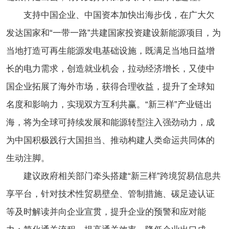
支持中国企业、中国资本加快出海步伐，在广大欠
发达国家和“一带一路”共建国家投资建设新能源项目，为
当地打造可再生能源发电基础设施，既满足当地日益增
长的电力需求，创造就业机会，拉动经济增长，又使中
国企业拓展了海外市场，获得合理收益，提升了全球知
名度和影响力，实现双方互利共赢。“新三样”产业链出
海，将为全球可持续发展和能源转型注入强劲动力，成
为中国积极践行大国担当、推动构建人类命运共同体的
生动注脚。
建议政府相关部门牵头搭建“新三样”跨境贸易信息共
享平台，针对技术性贸易壁垒、管制措施、碳足迹认证
等及时解读并向企业宣贯，提升企业的预警和应对能