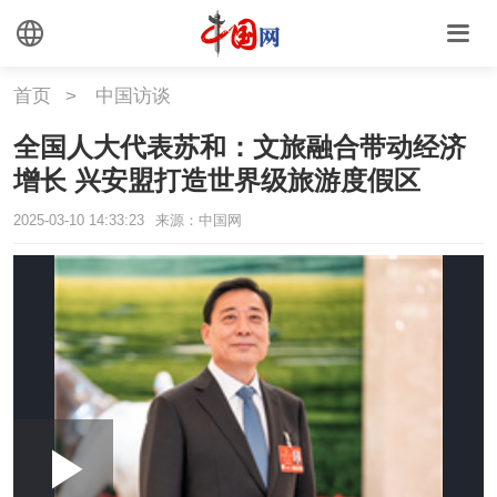
首页
>
中国访谈
全国人大代表苏和：文旅融合带动经济
增长 兴安盟打造世界级旅游度假区
2025-03-10 14:33:23
来源：中国网
Loaded
:
Play
0:00
/
--:--
Play
Picture-
Mute
Fullscr