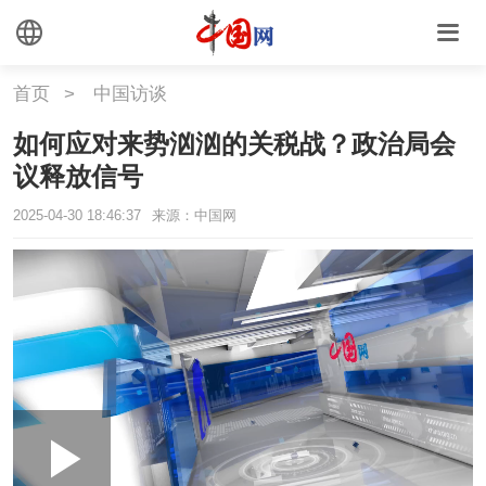
首页
>
中国访谈
如何应对来势汹汹的关税战？政治局会
议释放信号
2025-04-30 18:46:37
来源：中国网
Loaded
:
Play
0:00
/
--:--
Play
Picture-
Mute
Fullscr