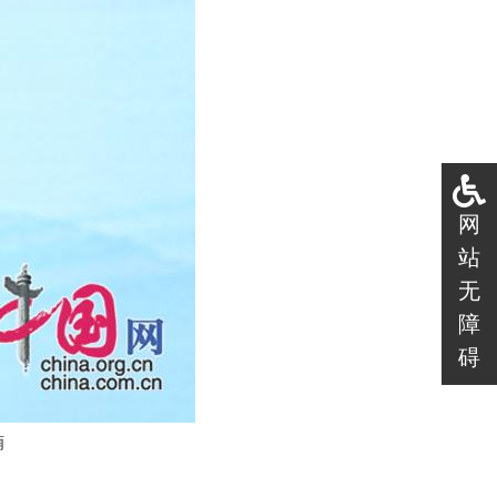
网
站
无
障
碍
楠