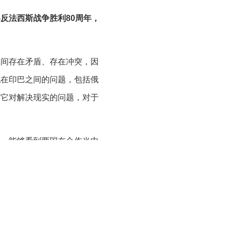
反法西斯战争胜利80周年，
之间存在矛盾、存在冲突，因
现在印巴之间的问题，包括俄
，它对解决现实的问题，对于
点，能够看到两国在合作当中
记住两国在一些困难时期相互
的时间这么长，苏联当时在卫
所以，这种情况之下两国都在