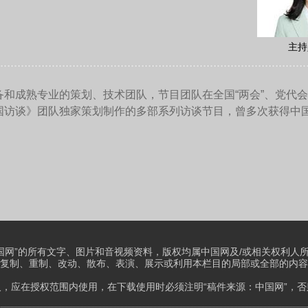
们特别强调要维护正确的二战史观，因为历史和现实的关联性太
史的时候可能会为了自己眼前非常狭隘的利益去篡改历史，这样
上出现了对二战，包括对苏联、中国的贡献，一些莫名的、污名
种情况下，中俄有必要去维护好正确的二战史观。人类社会还是
会爆发世界大战应该有一个非常深刻的反思。维护二战史观可以
这个是非常重要的。
国际关系是重要的，对各国国内形成一个非常好的舆论氛围也是
污名化中俄的一些舆论、一些言论，要进行反击。这方面中俄可
场，我们的牺牲，我们的代价是明明白白摆在这的。因为我们奋
中，付出非常重大的牺牲，我们做出的贡献是不能磨灭的。所以
一些数据，更多地在国际上展示自己、宣传自己，这是非常重要