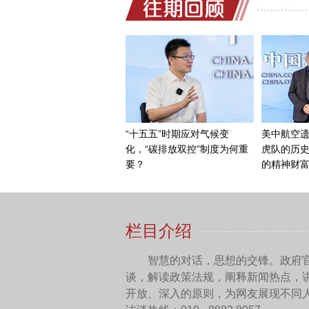
相互支持，在那么困难的情
赓续传统友谊，这对双
在的关系能够达到高水平，
另外，了解历史可以更
史，特别是总结二战以来中
来一方面怎样去推动两国关
在今年这样一个重要的
乌冲突以后有一个非常时髦的
大问题的认知才能使两国关
中国网：中俄作为二战
观？双方可以采取哪些具体