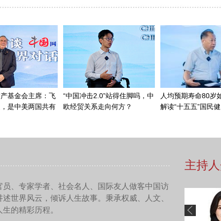
况下能够相互帮助，给予了对方很多援助。
方关系的发展是非常重要的。我们回顾历史，一个就是更好地服
能够处在相互友好的状态，能够建立稳定的关系。这是来之不易
好地把握未来，从历史当中我们可以看到未来发展的方向。所以
俄关系的历史，当然包括二战当中的我们合作，二战以后我们在
系稳定发展，同时更好地为国际秩序朝着公正合理的方向发展，
节点当中，我觉得应该是非常清晰的，非常认真地去解决这个问
词叫做“认知”，我觉得历史就可以让我们很好地解决好认知的问
系的发展更平稳。
东方和欧洲主战场，如何通过政治、外交、学术和公共外交等途
措施应对历史虚无主义、军国主义美化等挑战，推动国际社会形