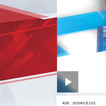
Loaded
:
Play
0:00
/
--:--
Play
0.22%
Video
时间：2025年5月13日