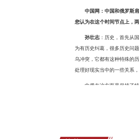
中国网：中国和俄罗斯肩
您认为在这个时间节点上，
孙壮志
：历史，首先从
为有历史纠葛，很多历史问
乌冲突，它都有这种特殊的
处理好现实当中的一些关系
中俄在这方面是保持了
虽然有过波折，虽然也有过
支持、鲜血凝成的友谊，这
特别现在我们讲反法西
国战争的时候面临压力非常