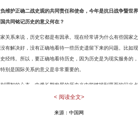
负维护正确二战史观的共同责任和使命，今年是抗日战争暨世界
两国共同铭记历史的意义何在？
国家关系来说，历史它都是有因承。现在经常讲为什么有些国家
题没有解决好，没有正确地看待一些历史遗留下来的问题。比如
历史经纬。所以，要正确地看待历史，因为历史是为现实服务的
，特别是国际关系的意义是非常重要的。
特别理智的心态。中俄长期发展的历史当中能够找到里面的闪光
相互关系不太良好的阶段，但是我们从中间汲取教训，更多地要
< 阅读全文>
个可能对两国来说都是弥足珍贵的。
来源：中国网
斯战争二战的时候，当时中国是抗日战争，我们的抗日战争持续
大，有一段时间就等于它独自去对抗在欧洲横行的德国法西斯。