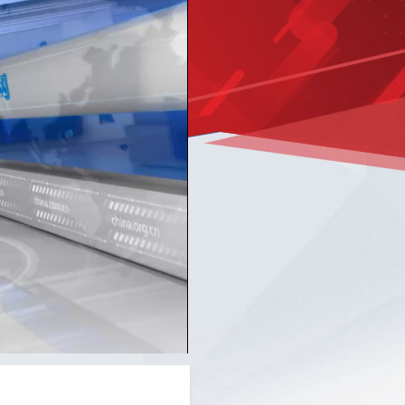
Picture-
Mute
Fullscreen
in-
Picture