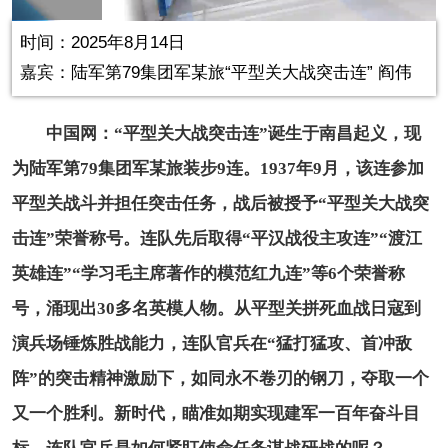
in-
Picture
1.27%
Video
时间：2025年8月14日
嘉宾：陆军第79集团军某旅“平型关大战突击连” 阎伟
中国网：“平型关大战突击连”诞生于南昌起义，现
为陆军第79集团军某旅装步9连。1937年9月，该连参加
平型关战斗并担任突击任务，战后被授予“平型关大战突
击连”荣誉称号。连队先后取得“平汉战役主攻连”“渡江
英雄连”“学习毛主席著作的模范红九连”等6个荣誉称
号，涌现出30多名英模人物。从平型关拼死血战日寇到
演兵场锤炼胜战能力，连队官兵在“猛打猛攻、首冲敌
阵”的突击精神激励下，如同永不卷刃的钢刀，夺取一个
又一个胜利。新时代，瞄准如期实现建军一百年奋斗目