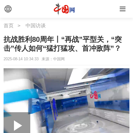
首页
>
中国访谈
抗战胜利80周年丨“再战”平型关，“突
击”传人如何“猛打猛攻、首冲敌阵”？
2025-08-14 10:34:33
来源：中国网
Loaded
:
Play
0:00
/
--:--
Play
Picture-
Mute
Fullscr