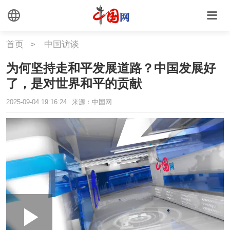
首页
>
中国访谈
为何坚持走和平发展道路？中国发展好
了，是对世界和平的贡献
2025-09-04 19:16:24
来源：中国网
Loaded
:
Play
0:00
/
--:--
Play
Picture-
Mute
Fullscr