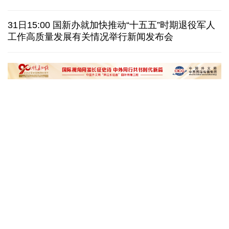
巴西降级与阿根廷关系 阿称驻巴大使将"回国休假"
31日15:00 国新办就加快推动“十五五”时期退役军人
工作高质量发展有关情况举行新闻发布会
德国机场发现一架携爆炸物无人机 非业余人士所为
韩国总统要求加速整合军校 防范再度发生军事政变
黄河壶口瀑布金瀑奔涌
在雄安，看见“城市
读懂中国