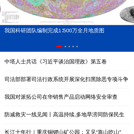
我国科研团队编制完成1∶500万全月地质图
中塔人士共话《习近平谈治国理政》第五卷
司法部部署司法行政系统开展深化扫黑除恶专项斗争
我国对派拓公司在华销售产品启动网络安全审查
防减救灾一线见闻丨高温持续,多地旱涝同防保民生
长江十年行｜重庆铜锣山矿公园：又见“靠山吃山”