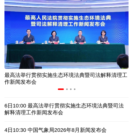
入境游火热 前7月北京离境退税各项数据均创新高
我国自阿根廷进口的牛肉已达到规定数量的50%
上半年我国黄金消费量511.412吨 同比增长1.23%
AI客服承诺不实、人工客服接入困难 中消协回应
最高法举行贯彻实施生态环境法典暨司法解释清理工
数据有了“身份证” 我国正稳步推进数据产权登记
作新闻发布会
高市早苗就“无核三原则”的表态含糊其辞
6日10:00 最高法举行贯彻实施生态环境法典暨司法
白宫否认特朗普与赫格塞思因弹药库存短缺发生争执
解释清理工作新闻发布会
美媒称美国增派人手 在古巴加大力度开展情报活动
4日10:30 中国气象局2026年8月新闻发布会