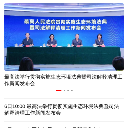
近346亿元 广东电网交出上半年投资建设亮眼答卷
31省份上半年外贸成绩单出炉 见证产业提质跃迁
比一张A4纸还要薄！我国高端钢材迎来密集突破
让药品更好触达患者 多款新药选择网络平台首发
最高法举行贯彻实施生态环境法典暨司法解释清理工
7月份中国仓储指数保持扩张 行业运行韧性较强
作新闻发布会
日本"再军事化"妄动是地区和平稳定真正威胁
6日10:00 最高法举行贯彻实施生态环境法典暨司法
乌总统呼吁向乌提供更多导弹 特朗普：我们也想要
解释清理工作新闻发布会
日本广岛废墟旁响起抗议声：勿忘历史、拒绝拥核