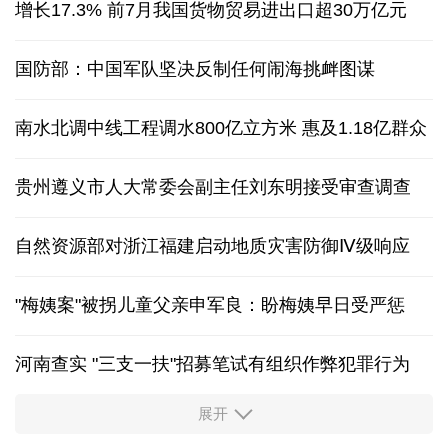
增长17.3% 前7月我国货物贸易进出口超30万亿元
国防部：中国军队坚决反制任何闹海挑衅图谋
南水北调中线工程调水800亿立方米 惠及1.18亿群众
贵州遵义市人大常委会副主任刘东明接受审查调查
自然资源部对浙江福建启动地质灾害防御Ⅳ级响应
"梅姨案"被拐儿童父亲申军良：盼梅姨早日受严惩
河南查实 "三支一扶"招募笔试有组织作弊犯罪行为
展开
东航：国内客票提前14天免费退改