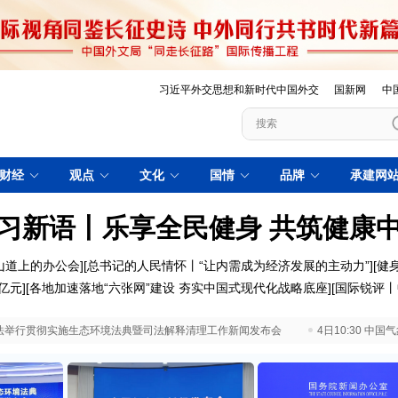
习近平外交思想和新时代中国外交
国新网
中
财经
观点
文化
国情
品牌
承建网
习新语丨乐享全民健身 共筑健康
山道上的办公会]
[总书记的人民情怀丨“让内需成为经济发展的主动力”]
[健
亿元
][
各地加速落地“六张网”建设 夯实中国式现代化战略底座
][
国际锐评丨
 最高法举行贯彻实施生态环境法典暨司法解释清理工作新闻发布会
4日10:30 中