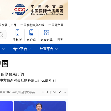
国发展门户网
中国乡村振兴在线
中国外文局
邮箱
手机版
客户端
融媒矩阵
站
专业平台
外宣平台
中国
身的你 健康的你]
中方最新对美反制释放出什么信号？
]
<
>
国气象局2026年8月新闻发布会
31日15:00 国新办就加快推动“十五五”时期退