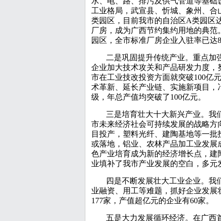
水、电、路、排污及供气管道等基础
工业格局，武宣县、忻城、象州、合
类园区，目前我市的自治区A类园区达
厂房，成为广西节约集约用地的典范
园区，全市标准厂房企业入驻率已达8
二是巩固提升传统产业。重点加
企业加大技术攻关和产品研发力度，努
市在工业技改投资方面就突破100亿元
术革新、延长产业链、实施新项目，
级，年总产值均突破了100亿元。
三是培育壮大十大新兴产业。我
市未来经济社会可持续发展的战略方
目投产，塑料光纤、建陶基地等一批
或落地，铝业、农林产品加工业发展
色产业培育成为新的经济增长点，建
业填补了我市产业发展的空白，多元
四是不断发展壮大工业企业。我们
业融资、用工等难题，抓好企业发展
177家，产值超亿元的企业有60家。
五是大力发展循环经济。在广西首