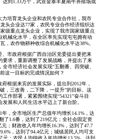
达到1.33万个，武宣金泰丰夏南牛养殖场成
大力培育龙头企业和农民专业合作社，我市
工龙头企业达77家，农民专业合作经济组织达
国家级重点龙头企业，实现了我市国家级重点
业机械化水平，在全区率先实现屯屯拥有动
千瓦，农作物耕种收综合机械化水平达38%。
市委、市政府根据广西自治区党委提出要把来
的要求，重新调整了发展战略，并提出了来
，全市经济社会发展实现“五翻番、四突破、
目前这一目标的完成情况如何？
政府根据来宾的发展实际，提出到2012年，
突破，三改善，二下降，一提升”的目标。这
作部署，紧紧围绕实现“54321”奋斗目
会发展和人民生活水平迈上了新台阶。
11年，全市地区生产总值年均增长14.1%，达
年翻了1.6番，达到了219亿元；全社会固定资
亿元；财政收入年均增长16.3%，达到了47.7
.6%，达到了94.4亿元；城镇居民人均可支
33亿元；农民人均纯收入年均增长13.5%，达到