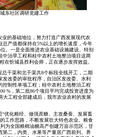
城东社区调研党建工作
农业的基础地位，努力打造广西发展现代农
业总产值都保持在5%以上的增长速度，今年
第5位。一是全面推进农业基础设施建设。特别
的桂中治旱工程和桂中农村土地整治项目这两
大工程在忻城县胜利会师，正在逐步发挥效益。
程总干渠和北干渠共8个标段全线开工，二期
家发改委的审批程序，自治区发改委、水利
的控制性单项工程；桂中农村土地整治工程
00 %，第二批86个项目平均完成投资进度为
成。这两大工程全部建成后，我市农业农村的发展
照“优化粮经、做强蔗糖、主攻桑蚕、发展畜
”的工作思路，不断发展壮大特色农业。粮食
部列为全国粮棉油糖高产创建万亩示范区，甘
西第二，内类、水果等产量居广西前列。养