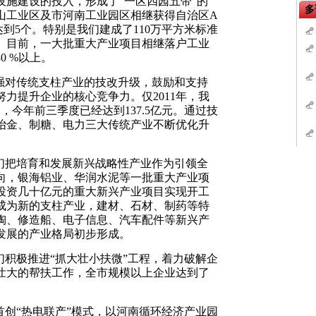
设施建设的投入，形成了“一区四园五带”的
山工业区及市河南工业园区相继获得自治区A
到5个。特别是我们建成了110万平方米标准
。目前，一大批重大产业项目相继落户工业
0 %以上。
强对传统支柱产业的技改升级，鼓励和支持
力提升企业的核心竞争力。仅2011年，我
，今年前三季度已经达到137.5亿元。通过技
冶金、制糖、电力三大传统产业不断优化升
们把培育和发展新兴战略性产业作为引领全
向，银海铝业、华润水泥等一批重大产业项
投资几十亿元的重大新兴产业项目实现开工
成为新的支柱产业，建材、石材、制药等特
陶、修造船、电子信息、汽车配件等新兴产
发展的产业格局初步形成。
积极推进“抓大壮小扶微”工程，着力破解企
壮大的帮扶工作，全市规模以上企业达到了
创“热电联产”模式，以河南循环经济产业园