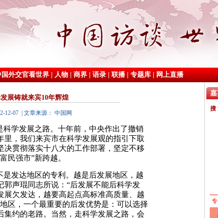
中国外交官看世界
|
人物
|
商界
|
语录
|
联播
|
专题库
|
网上直播
发展铸就来宾10年辉煌
12-12-07 | 文章来源： 中国网
是科学发展之路。十年前，中央作出了撤销
年里，我们来宾市在科学发展观的指引下取
坚决贯彻落实十八大的工作部署，坚定不移
富民强市”新跨越。
不是发达地区的专利。越是后发展地区，越
记郭声琨同志所说：“后发展不能后科学发
发展欠发达，越要高起点高标准高质量、越
展地区，一个最重要的后发优势是：可以选择
后集约的老路。当然，走科学发展之路，会