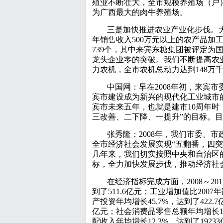
殖业不断壮大，全市规模养殖场（户）
为广西最大的肉牛养殖场。
三是加快推进农业产业化步伐。
年销售收入500万元以上的农产品加
739个，其中来宾东糖集团被评定为
龙头企业零的突破。我们不断提高农
力农机，全市农机总动力达到148万
中国网：早在2008年初，来宾
宾市建设成为新兴的现代化工业城市
宾市未来五年，也就是建市10周年时
三改善、二下降、一提升”的目标。
张秀隆：2008年，我们市委、市
全市经济社会发展实现“五翻番，四
几年来，我们切实按照中央和自治区的工
标，全力加快发展步伐，推动经济社
在经济指标完成方面，2008～20
到了511.6亿元；工业增加值比2007
产投资年均增长45.7%，达到了422.7
亿元；社会消费品零售总额年均增长19
配收入年均增长12.3%，达到了192