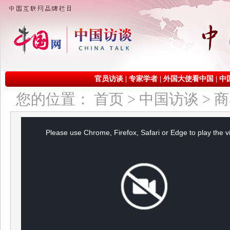
官员访谈
|
专家学者
|
外国大使看中国
|
中
您的位置：
首页
>
中国访谈
>
商
This
is
a
Please use Chrome, Firefox, Safari or Edge to play the v
modal
window.