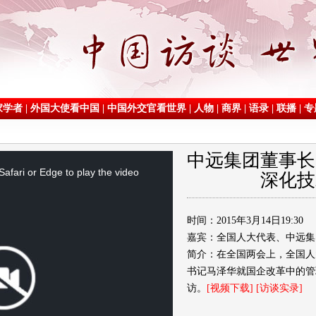
家学者
|
外国大使看中国
|
中国外交官看世界
|
人物
|
商界
|
语录
|
联播
|
专
中远集团董事长
afari or Edge to play the video
深化技
时间：2015年3月14日19:30
嘉宾：全国人大代表、中远集
简介：在全国两会上，全国人
书记马泽华就国企改革中的管
访。
[视频下载]
[访谈实录]