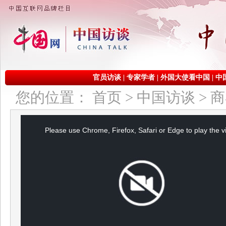
官员访谈
|
专家学者
|
外国大使看中国
|
中
您的位置：
首页
>
中国访谈
>
商
This
is
a
Please use Chrome, Firefox, Safari or Edge to play the v
modal
window.