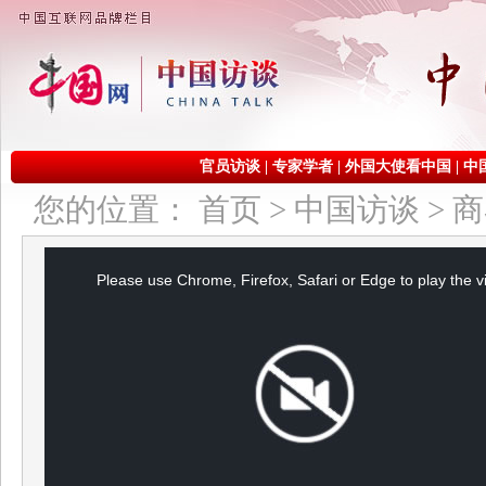
官员访谈
|
专家学者
|
外国大使看中国
|
中
您的位置：
首页
>
中国访谈
>
商
This
is
a
Please use Chrome, Firefox, Safari or Edge to play the v
modal
window.