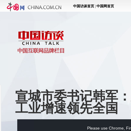
宣城市委书记韩军：
工业增速领先全国
This
is
a
Please use Chrome, Fire
modal