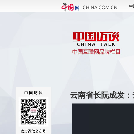
云南省长阮成发：
This
is
a
modal
window.