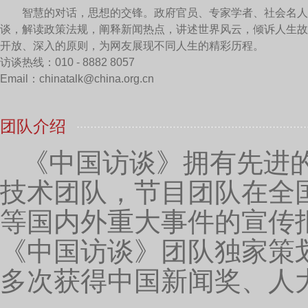
中国网：现在人工智能跟机器翻译越来越发展，您
是都失业了？
黄友义：我认为不会。我也一直在关注人工翻译。
据。大数据的翻译特点是数据要大，数据大了，机器翻
出来，很多还得靠人去干。目前阶段最好的办法是人工
抓取就能发现人工的成果。这样它的数据越来越大，将
然后人工去干预，人工去修改，这个是比较普遍的。如
能在个别领域，比如说数据特别大，专业性特别强，老
话，“如遇争议将根据什么法律来解决”，这些固定的
表述，这些数据库没有，机器解决不了，还得靠人。
我觉得将来会有这种情况：机器翻译发达以后没有
译的要求是什么？一定是水平要高，那会儿翻译有可能