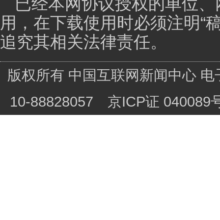
对外传播方面更好地解释好自己的立场？能更好地营造
黄友义：你提的问题非常重要，中国面临这些国际
最后给你举个例子，我去年到欧洲去参加中欧圆桌论坛
中国的几个专家在那儿介绍“一带一路”意味着什么。我
言，欧盟的这些人当场就说听不懂，不知道你们想干什
明他的知识比较单薄，说明他对中国有成见，这是一类
还有一类是发展中国家，他特别希望跟中国合作，搭
哪，能不能到我们这个城市？“一带一路”是不是就把
终于把注意力放在我们中国人头上了，给我们解释自己
我觉得这里边我们要掌握几条，第一条，你必须要
不同的人要有不同的语言。第二，不能光站在中国往外
人，都是同一个机构的人，他会有不同的观点，他会有