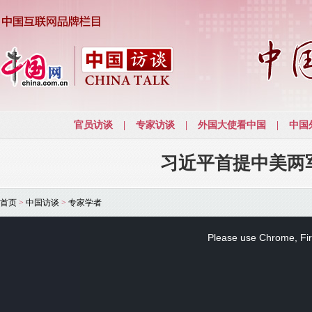
习近平首提中美两
首页
>
中国访谈
>
专家学者
This
is
a
Please use Chrome, Fire
modal
window.