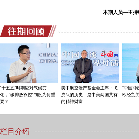
还有一个最重要，就是关于产品和服务的国际标准化
本期人员—主持/
工作非常有成效，汇聚了全世界大批的中医药以及相关
品、中医的诊疗设备以及名词术语等等，陆续颁布了十
确确实实，这个体系已经逐渐的在健全，中国和国
化的工作。我们有40多个中国的中药标准，也纳入了
究，推动更多的进入国际药典的这个体系。这一切都为
都迈出了非常坚实的步伐。
中国网：中华人民共和国《中医药法》于7月1日
的影响？
王笑频：影响是具有历史性的，意义是非常重大的
本的取向、原则以及重点的发展领域，法理对走向国际