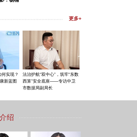
很大。
作曲。郑律成就和公木说你
商量，就准备做个合唱的系
歌》一共有8首。公木写出来
词谱曲，写完以后就摇头，自
在延安进行了演唱，引起了
进行曲。新中国成立以后，
中国人民解放军进行曲》。到
国人民解放军军歌》一直传唱
歌》“向前，向前，向前”。说
会主义时期英勇向前，不断地