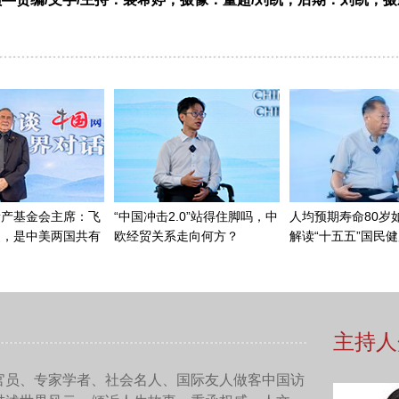
作曾经创作了《延安颂》，当时在延安引起了很大的轰动，影响
就住在一个窑洞，他俩经常每天在一块儿，一个是作词，一个是
些反映、歌颂八路军的歌曲吧。公木开始觉得很为难，后来他俩
就写出了歌词，像《八路军军歌》、《八路军进行曲》、《骑兵
那儿谱曲，当时没有钢琴也没有手风琴。郑律成就根据他写的歌
时候绕在窑洞里的桌子来回转，自己来回的试唱。
路军大合唱》都给谱了曲子。这套大合唱后来在延安传开了，也
路军进行曲》到了解放战争时期，经过修改就变成了人民解放军
解放军的军歌。1953年，中国人民解放军内
务
条
令
又把它改为《
国人民解放军进行曲》定名为《中国人民解放军军歌》，所以《中
考察，罗马尼亚军事博物馆的馆长还给我们唱起《中国人民解放军军
响很大，它激励着我们人民解放军广大指战员在战争年代，在社