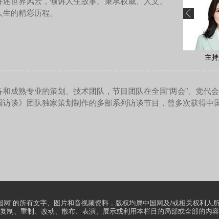
刚才介绍的那些军歌，还有哪些著名的军歌背后有动人的故事呢
军战歌》，这个战歌也很感人，中央决定抗美援朝保家卫国，组
鲜去，援助朝鲜，保家卫国，大家写了很多的决心书、志愿书，
看到战士这个情绪就很受感动，他就写了一首诗登在连队的黑板报
来有一个记者到连队来采访，他看到这个歌词也很受感动，就把
用在他通讯的开头，把“横渡鸭绿江”改成“跨过鸭绿江”，“中华好
时引起很大的反响。
时是文化部文艺管理局的副局长，田汉是文化部文化管理局的局
里，他看人民日报，就一眼看上了，他一看这个词写的很激昂，
谱曲以后，他自己又试唱了唱，后来又发表了，当时在全国引起
志愿军广大指战员唱着这首歌跨过鸭绿江到朝鲜去抗美援朝，在