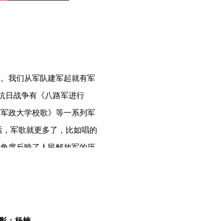
段。我们从军队建军起就有军
抗日战争有《八路军进行
日军政大学校歌》等一系列军
后，军歌就更多了，比如唱的
个角度反映了人民解放军的历
木
创作
的。郑律成是朝鲜人，
他介绍就向往延安，后来奔赴
气氛所感染，感动，就想创作
摄影：杨楠