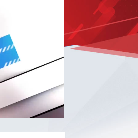
Picture-
Mute
Fullscreen
in-
Picture