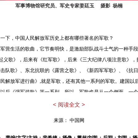
军事博物馆研究员、军史专家姜廷玉 摄影 杨楠
绍一下，中国人民解放军历史上都有哪些著名的军歌？
和军营生活的歌曲，它节奏明快，是激励部队战斗士气的一种手
《起义歌》，后来有《红军歌》，后来《三大纪律八项注意歌》，
游击队歌》、东北抗联的《露营之歌》、《新四军军歌》、《抗
人民解放军进行曲》
,
就是军歌，还有其他一系列的军歌。建国以
大以后《强军战歌》等一系列。所以，军歌也是从一个侧面，一
斗生活。
< 阅读全文 >
解放军军歌有个过程。抗日战争时期，这个歌是由郑律成和公
来源： 中国网
在南京，后来到上海，他在上海结识了上海地下党的一个同志，经
抗日军政大学学习，在鲁迅艺术学院学习，他被延安这种革命的
—责编/文字/主持：裴希婷；摄像：董超/刘凯；后期：刘凯；