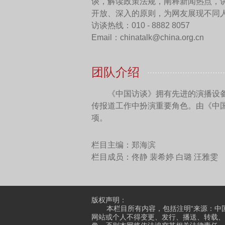
向前。
中国网：
姜老师，除了您
姜廷玉：
《中国人民志愿
队士气很高，都表示要到朝
一师一个团的指导员
麻扶摇
横渡鸭绿江”，很有气势。后
篇志愿军的通
讯
上，把这些词
《人民日报》上发表了，当
当时周巍峙是曲作家，他当
艺创作的事，就在田汉的家
一个稿纸，在上面谱了曲。
当中引起很大反响。所以，