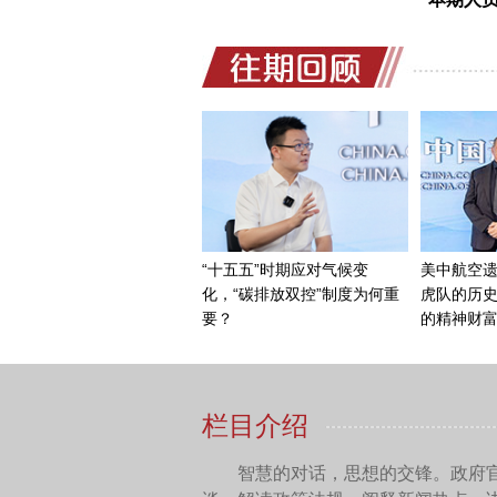
一系列的歌曲。他和别人合
后来他和青年的作曲家公木
是从前线来的，我们创作一
列。公木经过三四天加班加点
一首歌的歌词，郑律成就在
己在那儿唱在那儿琢磨，有
经过一番努力，后来把《八
很大的轰动。后来这个《八
1951年，它就作为中国人民
了1988年，军委就把《中
至今。
我1999年到罗马尼亚去
明《中国人民解放军歌》影