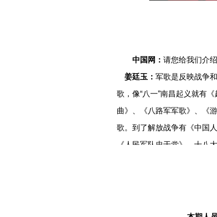
中国网：
请您给我们介
姜廷玉：
军歌是反映战争
歌，像“八一”南昌起义就有
曲》、《八路军军歌》、《
歌。到了解放战争有《中国
《人民军队忠于党》，十八
史，折射出人民解放军的战
《八路军进行曲》成为人民
1933年他来到中国，开始
了延安。到延安以后，他到
本期人员