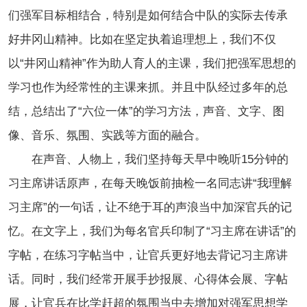
们强军目标相结合，特别是如何结合中队的实际去传承
好井冈山精神。比如在坚定执着追理想上，我们不仅
以“井冈山精神”作为助人育人的主课，我们把强军思想的
学习也作为经常性的主课来抓。并且中队经过多年的总
结，总结出了“六位一体”的学习方法，声音、文字、图
像、音乐、氛围、实践等方面的融合。
在声音、人物上，我们坚持每天早中晚听15分钟的
习主席讲话原声，在每天晚饭前抽检一名同志讲“我理解
习主席”的一句话，让不绝于耳的声浪当中加深官兵的记
忆。在文字上，我们为每名官兵印制了“习主席在讲话”的
字帖，在练习字帖当中，让官兵更好地去背记习主席讲
话。同时，我们经常开展手抄报展、心得体会展、字帖
展，让官兵在比学赶超的氛围当中去增加对强军思想学