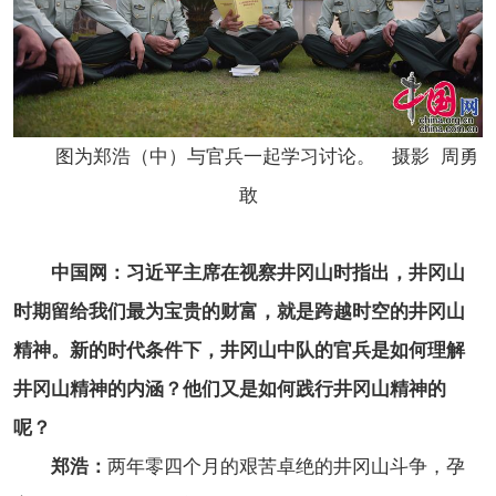
图为郑浩（中）与官兵一起学习讨论。 摄影 周勇
敢
中国网：习近平主席在视察井冈山时指出，井冈山
时期留给我们最为宝贵的财富，就是跨越时空的井冈山
精神。新的时代条件下，井冈山中队的官兵是如何理解
井冈山精神的内涵？他们又是如何践行井冈山精神的
呢？
郑浩：
两年零四个月的艰苦卓绝的井冈山斗争，孕