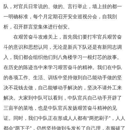
队，对官兵日常说的、做的、言行举止，墙上挂的都一
一明确标准，每个月定期召开安全巡视分会，自我剖
析，召开群言堂集体进行创安。
在艰苦奋斗攻难关上，首先我们要打牢官兵艰苦奋
斗的意识和思想认同，无论是新兵下队还是有新同志调
入，我们都会组织他们到八角楼学习一根灯芯的故事。
在历史的陈迹当中来学习艰苦奋斗的精神。我们在中队
的各项工作、生活、训练中坚持做到自己能动手做的坚
决不花钱去做，自己能够动手解决的，坚决不请外工来
解决。大家到中队可以看到，中队官兵自己动手开辟了
三亩半的菜地，也是中队官兵发扬艰苦奋斗精神的见
证。同时，我们中队正在形成人人都有“两把刷子”，人人
都会“两下子”，仍然坚持做到头发长了自己理，衣服破了