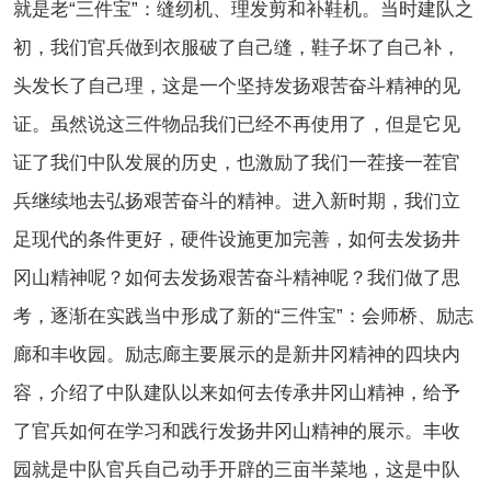
就是老“三件宝”：缝纫机、理发剪和补鞋机。当时建队之
初，我们官兵做到衣服破了自己缝，鞋子坏了自己补，
头发长了自己理，这是一个坚持发扬艰苦奋斗精神的见
证。虽然说这三件物品我们已经不再使用了，但是它见
证了我们中队发展的历史，也激励了我们一茬接一茬官
兵继续地去弘扬艰苦奋斗的精神。进入新时期，我们立
足现代的条件更好，硬件设施更加完善，如何去发扬井
冈山精神呢？如何去发扬艰苦奋斗精神呢？我们做了思
考，逐渐在实践当中形成了新的“三件宝”：会师桥、励志
廊和丰收园。励志廊主要展示的是新井冈精神的四块内
容，介绍了中队建队以来如何去传承井冈山精神，给予
了官兵如何在学习和践行发扬井冈山精神的展示。丰收
园就是中队官兵自己动手开辟的三亩半菜地，这是中队