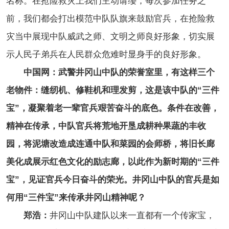
名称。在抢险救灾上我们主动请缨，每次参加任务之
前，我们都会打出模范中队队旗来鼓励官兵，在抢险救
灾当中展现中队威武之师、文明之师良好形象，切实展
示人民子弟兵在人民群众危难时显身手的良好形象。
中国网：武警井冈山中队的荣誉室里，有这样三个
老物件：缝纫机、修鞋机和理发剪，这是该中队的“三件
宝”，凝聚着老一辈官兵艰苦奋斗的底色。条件在改善，
精神在传承，中队官兵将荒地开垦成耕种果蔬的丰收
园，将泥塘改造成连通中队和菜园的会师桥，将旧长廊
美化成展示红色文化的励志廊，以此作为新时期的“三件
宝”，见证官兵今日奋斗的荣光。井冈山中队的官兵是如
何用“三件宝”来传承井冈山精神呢？
郑浩：
井冈山中队建队以来一直都有一个传家宝，