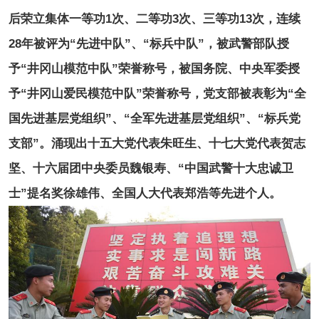
后荣立集体一等功1次、二等功3次、三等功13次，连续
28年被评为“先进中队”、“标兵中队”，被武警部队授
予“井冈山模范中队”荣誉称号，被国务院、中央军委授
予“井冈山爱民模范中队”荣誉称号，党支部被表彰为“全
国先进基层党组织”、“全军先进基层党组织”、“标兵党
支部”。涌现出十五大党代表朱旺生、十七大党代表贺志
坚、十六届团中央委员魏银寿、“中国武警十大忠诚卫
士”提名奖徐雄伟、全国人大代表郑浩等先进个人。