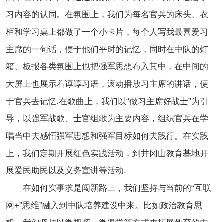
习内容的认同。在氛围上，我们为每名官兵的床头、衣
柜和学习桌上都做了一个小卡片，每个人写我最喜爱习
主席的一句话，便于他们平时的记忆，同时在中队的灯
箱、板报各类氛围上也把强军思想布入其中，在中间的
大屏上也展示着谆谆习语，滚动播放习主席的讲话，便
于官兵去记忆.在歌曲上，我们以“做习主席好战士”为引
导，以强军战歌、士官组歌为主要内容，组织官兵在学
唱当中去感悟强军思想和强军目标如何去践行。在实践
上，我们定期开展红色实践活动，到井冈山教育基地开
展爱民助民以及义务宣讲等活动.
在如何实事求是闯新路上，我们坚持与当前的“互联
网+”思维”融入到中队培养建设中来。比如政治教育思