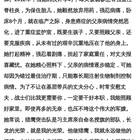
脊柱炎，为保住胎儿，她毅然放弃用药，强忍病痛，卧
床8个月，就在临产之际，身患癌症的父亲病情突然恶
化，进了重症监护室，既要生孩子，又要照顾父亲，还
要克服疾病，从未有过的艰辛沉重地压在了他的身上。
她打起精神，强忍着剧痛，担起了家庭重任，对丈夫报
喜藏忧。在她精心照料下，父亲的病情逐步稳定，可她
却因为错过最佳治疗期，只能靠长期注射生物制剂控制
病情。为了不让在基层带兵的丈夫分心，时常安慰丈
夫，战士们比我更需要你，一定要干好本职，我能照顾
好家里。即使再多的无奈，也压不垮这个伟大的军嫂。
她常说，猎鹰突击队是习主席亲自命名授旗的部队，长
龙的光荣，就是我的光荣。他做猎鹰，我就永远做他的