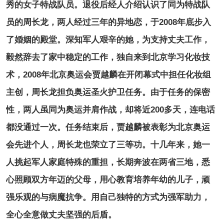
秀的女子特战队员。退役后经人介绍认识了同为特战队
员的周长龙，两人经过三年的异地恋，于2008年底步入
了婚姻的殿堂。深知军人艰辛的她，为支持丈夫工作，
毅然辞去了家中稳定的工作，独自来到北京学习化妆技
术，2008年北京奥运会贾越麟在开闭幕式中担任化妆组
主创，周长龙担负奥运圣火护卫任务。由于任务的保密
性，两人虽同为奥运并肩作战，却将近200多天，连电话
都没通过一次。任务结束后，贾越麟被表彰为北京奥运
会先进个人，周长龙也荣立了三等功。十几年来，她一
人挑起军人家庭特殊的重担，长期奔波在两省三地，悉
心照顾双方年迈的父母，用心教育培养年幼的儿子，顽
强乐观的与病魔抗争。用自己独特的方式为强军助力，
全心全意做丈夫坚强的后盾。