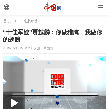
首页
>
中国访谈
“十佳军嫂”贾越麟：你做猎鹰，我做你
的翅膀
2019-07-31 15:34:28
来源：中国网
Loaded
:
Play
0:00
/
--:--
Play
Picture-
Mute
Fullscr