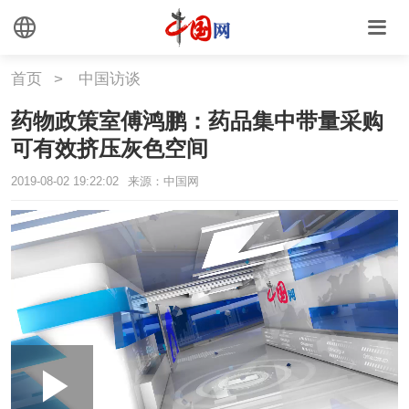
首页
>
中国访谈
药物政策室傅鸿鹏：药品集中带量采购
可有效挤压灰色空间
2019-08-02 19:22:02
来源：中国网
Loaded
:
Play
0:00
/
--:--
Play
Picture-
Mute
Fullscr