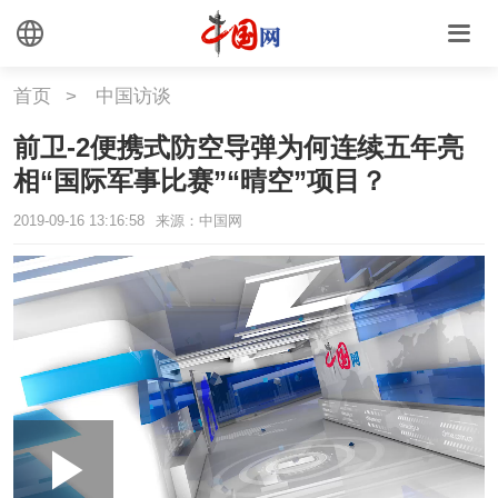
首页
>
中国访谈
前卫-2便携式防空导弹为何连续五年亮
相“国际军事比赛”“晴空”项目？
2019-09-16 13:16:58
来源：中国网
Loaded
:
Play
0:00
/
--:--
Play
Picture-
Mute
Fullscr