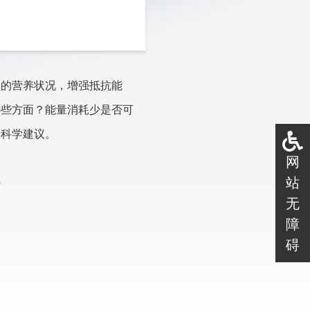
们的营养状况，增强抵抗能
哪些方面？能量消耗少是否可
供科学建议。
网
站
）
无
障
碍