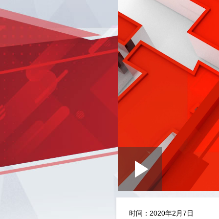
Loaded
:
Play
0:00
/
--:--
Play
1.17%
Video
时间：2020年2月7日