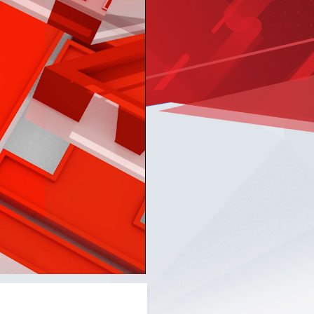
Picture-
Mute
Fullscreen
in-
Picture