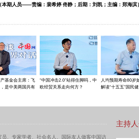
（本期人员——责编：裴希婷 佟静；后期：刘凯；主编：郑海滨