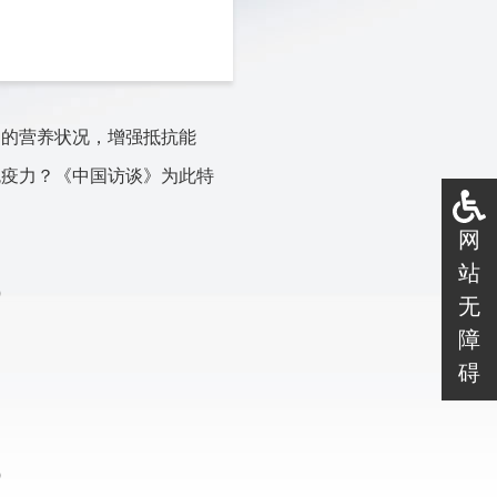
们的营养状况，增强抵抗能
免疫力？
《中国访谈》为此特
网
站
）
无
障
碍
）