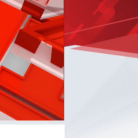
Picture-
Mute
Fullscreen
in-
Picture