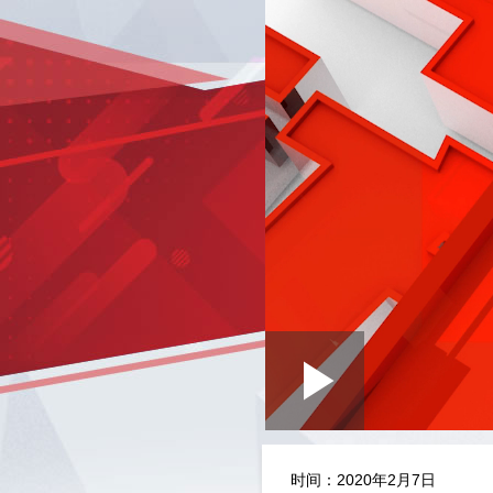
Loaded
:
Play
0:00
/
--:--
Play
1.36%
Video
时间：2020年2月7日