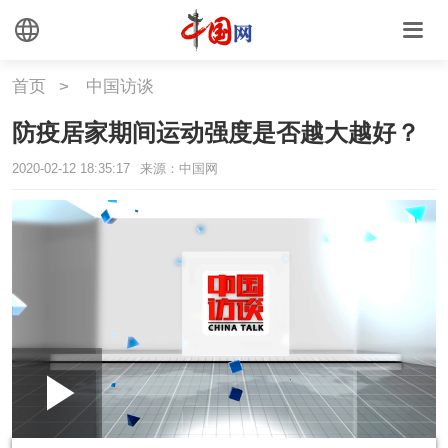
国情
助残
一带一路
首页
>
中国访谈
海洋
草原
湾区
防疫居家期间运动强度是否越大越好？
联盟
心理
老年
2020-02-12 18:35:17
来源：中国网
Loaded
:
Play
0:00
/
--:--
Play
Picture-
Mute
Fullscr
in-
Picture
0.00%