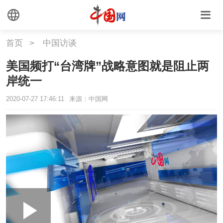
首页
>
中国访谈
美国频打“台湾牌”战略意图就是阻止两
岸统一
2020-07-27 17:46:11
来源：中国网
Loaded
:
Play
0:00
/
--:--
Play
Picture-
Mute
Fullscr